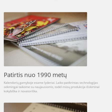
Patirtis nuo 1990 metų
Kalendorių gamyboje esame lyderiai. Laiko patikrintas technologijas
sėkmingai taikome su naujausiomis, todėl mūsų produkcija išskirtinai
kokybiška ir novatoriška.