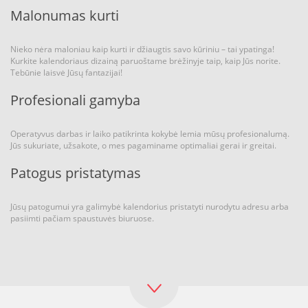
Malonumas kurti
Nieko nėra maloniau kaip kurti ir džiaugtis savo kūriniu – tai ypatinga!
Kurkite kalendoriaus dizainą paruoštame brėžinyje taip, kaip Jūs norite.
Tebūnie laisvė Jūsų fantazijai!
Profesionali gamyba
Operatyvus darbas ir laiko patikrinta kokybė lemia mūsų profesionalumą.
Jūs sukuriate, užsakote, o mes pagaminame optimaliai gerai ir greitai.
Patogus pristatymas
Jūsų patogumui yra galimybė kalendorius pristatyti nurodytu adresu arba
pasiimti pačiam spaustuvės biuruose.