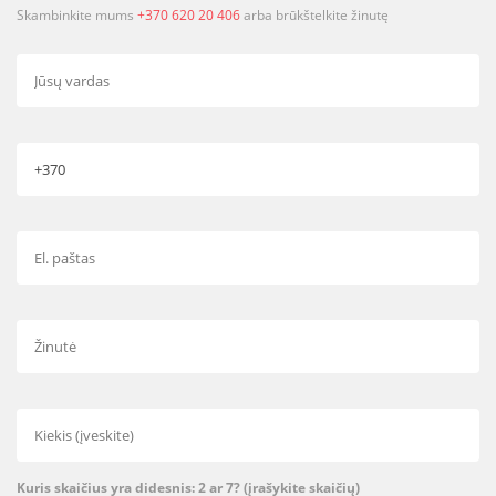
Skambinkite mums
+370 620 20 406
arba brūkštelkite žinutę
Kuris skaičius yra didesnis: 2 ar 7? (įrašykite skaičių)