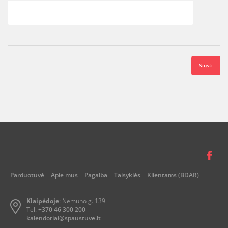
Parduotuvė
Apie mus
Pagalba
Taisyklės
Klientams (BDAR)
Klaipėdoje
:
Nemuno g. 139
Tel.
+370 46 300 200
kalendoriai@spaustuve.lt