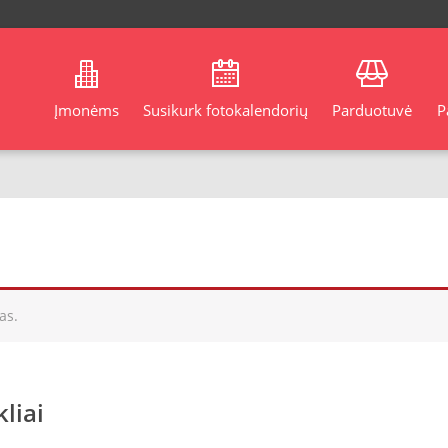
Įmonėms
Susikurk fotokalendorių
Parduotuvė
P
as.
liai