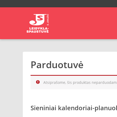
Parduotuvė
Atsiprašome, šis produktas neparduodam
Sieniniai kalendoriai-planuok