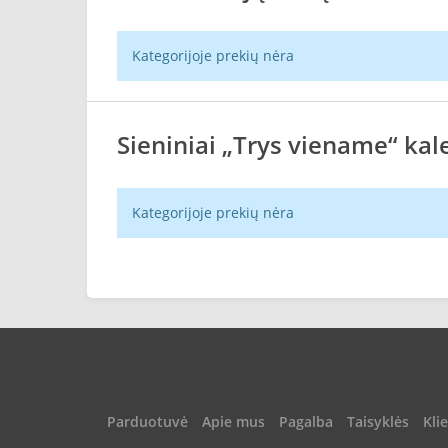
Kategorijoje prekių nėra
Sieniniai „Trys viename“ kal
Kategorijoje prekių nėra
Parduotuvė
Apie mus
Pagalba
Taisyklės
Kli