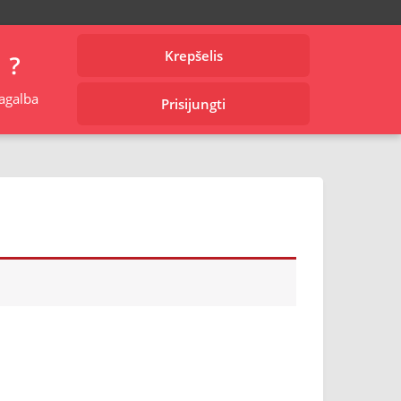
Krepšelis
agalba
Prisijungti